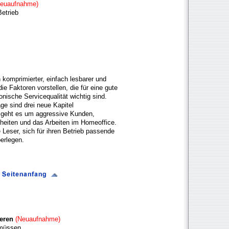
euaufnahme)
etrieb
 komprimierter, einfach lesbarer und
e Faktoren vorstellen, die für eine gute
onische Servicequalität wichtig sind.
age sind drei neue Kapitel
geht es um aggressive Kunden,
rheiten und das Arbeiten im Homeoffice.
Leser, sich für ihren Betrieb passende
erlegen.
ieren
(Neuaufnahme)
 müssen