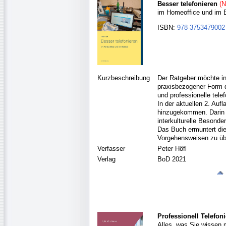
Besser telefonieren
(N
im Homeoffice und im B
ISBN:
978-3753479002
Kurzbeschreibung
Der Ratgeber möchte in
praxisbezogener Form di
und professionelle telef
In der aktuellen 2. Aufl
hinzugekommen. Darin 
interkulturelle Besonde
Das Buch ermuntert die 
Vorgehensweisen zu üb
Verfasser
Peter Höfl
Verlag
BoD 2021
Professionell Telefon
Alles, was Sie wissen