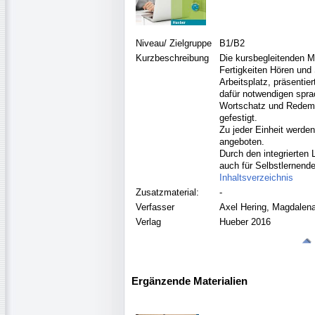
Niveau/ Zielgruppe
B1/B2
Kurzbeschreibung
Die kursbegleitenden M
Fertigkeiten Hören und
Arbeitsplatz, präsentie
dafür notwendigen sprac
Wortschatz und Redemi
gefestigt.
Zu jeder Einheit werde
angeboten.
Durch den integrierten 
auch für Selbstlernende
Inhaltsverzeichnis
Zusatzmaterial:
-
Verfasser
Axel Hering, Magdalen
Verlag
Hueber 2016
Ergänzende Materialien