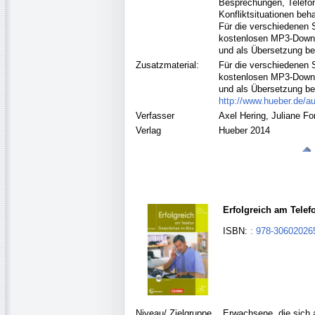
Besprechungen, Telefon
Konfliktsituationen beha
Für die verschiedenen S
kostenlosen MP3-Downlo
und als Übersetzung bere
Zusatzmaterial:
Für die verschiedenen S
kostenlosen MP3-Downlo
und als Übersetzung bere
http://www.hueber.de/a
Verfasser
Axel Hering, Juliane F
Verlag
Hueber 2014
Erfolgreich am Tele
ISBN:
: 978-30602026
Niveau/ Zielgruppe
Erwachsene, die sich a