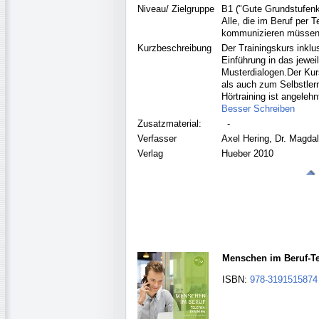
Niveau/ Zielgruppe
B1 ("Gute Grundstufenk
Alle, die im Beruf per 
kommunizieren müssen
Kurzbeschreibung
Der Trainingskurs inklu
Einführung in das jewe
Musterdialogen.Der Kurs
als auch zum Selbstler
Hörtraining ist angelehn
Besser Schreiben
Zusatzmaterial:
-
Verfasser
Axel Hering, Dr. Magd
Verlag
Hueber 2010
Menschen im Beruf-Te
ISBN:
978-3191515874