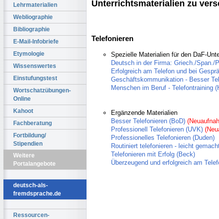
Unterrichtsmaterialien zu ver
Lehrmaterialien
Webliographie
Bibliographie
Telefonieren
E-Mail-Infobriefe
Etymologie
Spezielle Materialien für den DaF-Unte
Deutsch in der Firma: Griech./Span./
Wissenswertes
Erfolgreich am Telefon und bei Gespr
Einstufungstest
Geschäftskommunikation - Besser Tel
Menschen im Beruf - Telefontraining (
Wortschatzübungen-
Online
Kahoot
Ergänzende Materialien
Besser Telefonieren (BoD)
(Neuaufna
Fachberatung
Professionell Telefonieren (UVK)
(Neu
Fortbildung/
Professionelles Telefonieren (Duden)
Stipendien
Routiniert telefonieren - leicht gemach
Telefonieren mit Erfolg (Beck)
Weitere
Überzeugend und erfolgreich am Tele
Portalangebote
deutsch-als-
fremdsprache.de
Ressourcen-