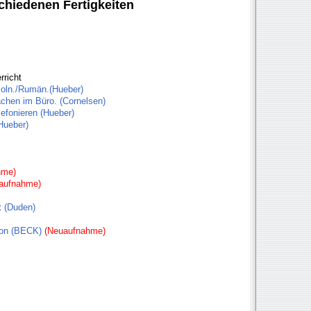
schiedenen Fertigkeiten
rricht
Poln./Rumän.(Hueber)
ächen im Büro. (Cornelsen)
efonieren (Hueber)
Hueber)
hme)
aufnahme)
t (Duden)
fon (BECK)
(Neuaufnahme)