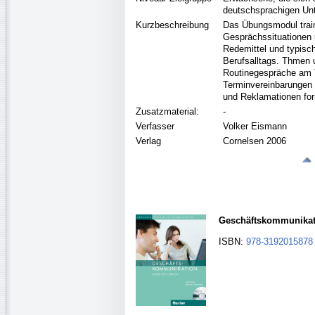
deutschsprachigen Unt
Kurzbeschreibung
Das Übungsmodul train
Gesprächssituationen 
Redemittel und typisc
Berufsalltags. Thmen 
Routinegespräche am T
Terminvereinbarungen 
und Reklamationen for
Zusatzmaterial:
-
Verfasser
Volker Eismann
Verlag
Cornelsen 2006
Geschäftskommunikati
ISBN:
978-3192015878