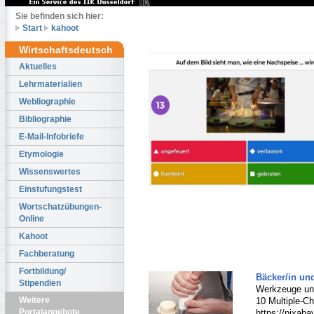
Sie befinden sich hier:
Start
kahoot
Wirtschaftsdeutsch
Aktuelles
Lehrmaterialien
Webliographie
Bibliographie
E-Mail-Infobriefe
Etymologie
Wissenswertes
Einstufungstest
Wortschatzübungen-
Online
Kahoot
Fachberatung
Fortbildung/
Bäcker/in und
Stipendien
Werkzeuge und
Weitere
10 Multiple-Ch
Portalangebote
https://pixaba