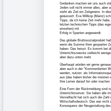
Gedanken machen wir uns auch stän
Jeden soll nicht immer alles, aber 
steht als Ziel ein Zeitgewinn. In 
geäussert. Eva Willkop (Mainz) schre
Tipps, da ich keine Zeit mehr habe
letzten technischen Tipps (das eig
einsehen) mit
Erfolg in Spanien angewandt.
Das globale Bruttosozialprodukt hab
wenn die Summe Ihrer gesparten Zeit 
haben. Das heisst: Es kommt bei de
Unterrichtszwecke vielleicht weniger
aber dazu unten mehr.
Überhaupt würden wir gerne genauer 
aber auch in der "Kommentierten We
werden, nutzen: als Informationsque
aus (das haben bisher die meisten 
Ihre Lerner darauf hin oder machen 
Eine Form der Rückmeldung sind nat
Unterrichtsserver: Sie haben alle i
Vervielfacht hat sich auch die Zah
Wirtschaftsdeutsch. Das war nicht 
Konsequenz der Neugestaltung des 