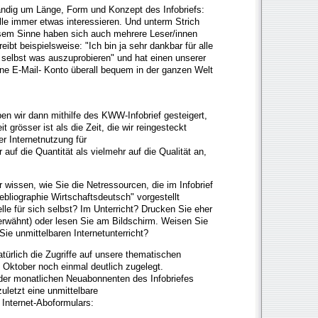
dig um Länge, Form und Konzept des Infobriefs:
alle immer etwas interessieren. Und unterm Strich
diesem Sinne haben sich auch mehrere Leser/innen
ibt beispielsweise: "Ich bin ja sehr dankbar für alle
, selbst was auszuprobieren" und hat einen unserer
ene E-Mail- Konto überall bequem in der ganzen Welt
en wir dann mithilfe des KWW-Infobrief gesteigert,
grösser ist als die Zeit, die wir reingesteckt
r Internetnutzung für
 auf die Quantität als vielmehr auf die Qualität an,
wissen, wie Sie die Netressourcen, die im Infobrief
bliographie Wirtschaftsdeutsch" vorgestellt
lle für sich selbst? Im Unterricht? Drucken Sie eher
erwähnt) oder lesen Sie am Bildschirm. Weisen Sie
Sie unmittelbaren Internetunterricht?
ürlich die Zugriffe auf unsere thematischen
m Oktober noch einmal deutlich zugelegt.
l der monatlichen Neuabonnenten des Infobriefes
zuletzt eine unmittelbare
Internet-Aboformulars: