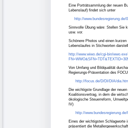
Eine Porträtsammlung der neuen Bu
Lebenslauf) findet sich unter
http://www.bundesregierung.de/0
Sinnvolle Übung wäre: Stellen Sie k
usw. vor.
Schönere Photos und einen kurzen La
Lebenslaufes in Stichworten darstel
http://www.wiwo.de/cgi-bin/wwo.exe
FN=WWO&SFN=TDT&TEXTID=30
Von Umfang und Bildqualität durchaus
Regierungs-Präsentation des FOC
http://focus.de/D/DI/DIA/dia.ht
Die wichtigste Grundlage der neuen r
Koalitionsvertrag, in dem die wirts
ökologische Steuerreform, Umweltpol
IV)
http://www.bundesregierung.de/
Eines der wichtigsten Schlagworte i
präsentiert die Metallergewerkschaf