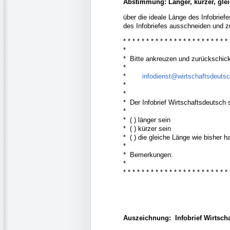
Abstimmung: Länger, kürzer, glei
über die ideale Länge des Infobrief
des Infobriefes ausschneiden und z
* * * * * * * * * * * * * * * * * * * * * * *
*
* Bitte ankreuzen und zurückschi
*
*
infodienst@wirtschaftsdeuts
*
*
* Der Infobrief Wirtschaftsdeutsch 
*
* ( ) länger sein
* ( ) kürzer sein
* ( ) die gleiche Länge wie bisher 
*
* Bemerkungen:
*
* * * * * * * * * * * * * * * * * * * * * * *
Auszeichnung: Infobrief Wirtscha