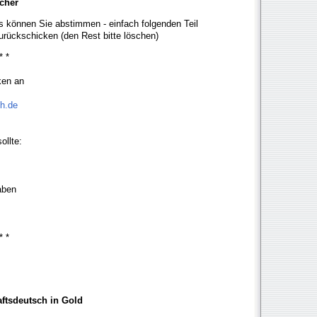
cher
es können Sie abstimmen - einfach folgenden Teil
urückschicken (den Rest bitte löschen)
 * *
cken an
ch.de
sollte:
haben
 * *
ftsdeutsch in Gold