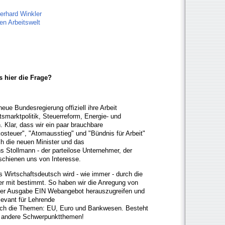
Gerhard Winkler
len Arbeitswelt
s hier die Frage?
eue Bundesregierung offiziell ihre Arbeit
tsmarktpolitik, Steuerreform, Energie- und
 Klar, dass wir ein paar brauchbare
osteuer", "Atomausstieg" und "Bündnis für Arbeit"
uch die neuen Minister und das
 Stollmann - der parteilose Unternehmer, der
 schienen uns von Interesse.
s Wirtschaftsdeutsch wird - wie immer - durch die
er mit bestimmt. So haben wir die Anregung von
der Ausgabe EIN Webangebot herauszugreifen und
levant für Lehrende
nach die Themen: EU, Euro und Bankwesen. Besteht
e andere Schwerpunktthemen!