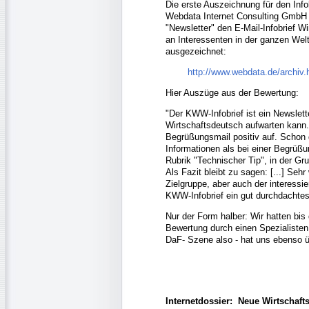
Die erste Auszeichnung für den Info
Webdata Internet Consulting GmbH 
"Newsletter" den E-Mail-Infobrief W
an Interessenten in der ganzen We
ausgezeichnet:
http://www.webdata.de/archiv.
Hier Auszüge aus der Bewertung:
"Der KWW-Infobrief ist ein Newslett
Wirtschaftsdeutsch aufwarten kann. 
Begrüßungsmail positiv auf. Schon 
Informationen als bei einer Begrüßun
Rubrik "Technischer Tip", in der Gr
Als Fazit bleibt zu sagen: [...] Sehr 
Zielgruppe, aber auch der interessie
KWW-Infobrief ein gut durchdachtes,
Nur der Form halber: Wir hatten bis
Bewertung durch einen Spezialisten 
DaF- Szene also - hat uns ebenso ü
Internetdossier: Neue Wirtschafts