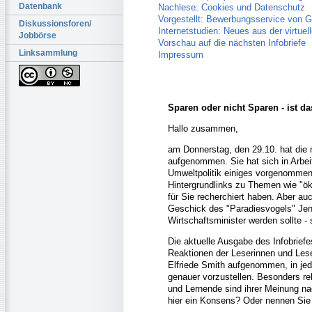
Datenbank
Nachlese: Cookies und Datenschutz
Vorgestellt: Bewerbungsservice von 
Diskussionsforen/
Internetstudien: Neues aus der virtuel
Jobbörse
Vorschau auf die nächsten Infobriefe
Linksammlung
Impressum
Sparen oder nicht Sparen - ist da
Hallo zusammen,
am Donnerstag, den 29.10. hat die n
aufgenommen. Sie hat sich in Arbei
Umweltpolitik einiges vorgenommen.
Hintergrundlinks zu Themen wie "ök
für Sie recherchiert haben. Aber a
Geschick des "Paradiesvogels" Jens
Wirtschaftsminister werden sollte -
Die aktuelle Ausgabe des Infobriefe
Reaktionen der Leserinnen und Les
Elfriede Smith aufgenommen, in je
genauer vorzustellen. Besonders re
und Lernende sind ihrer Meinung 
hier ein Konsens? Oder nennen Si