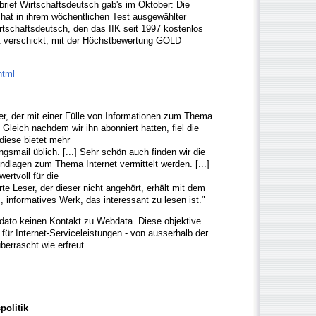
brief Wirtschaftsdeutsch gab's im Oktober: Die
hat in ihrem wöchentlichen Test ausgewählter
irtschaftsdeutsch, den das IIK seit 1997 kostenlos
lt verschickt, mit der Höchstbewertung GOLD
html
er, der mit einer Fülle von Informationen zum Thema
Gleich nachdem wir ihn abonniert hatten, fiel die
diese bietet mehr
gsmail üblich. [...] Sehr schön auch finden wir die
undlagen zum Thema Internet vermittelt werden. [...]
wertvoll für die
rte Leser, der dieser nicht angehört, erhält mit dem
 informatives Werk, das interessant zu lesen ist."
 dato keinen Kontakt zu Webdata. Diese objektive
für Internet-Serviceleistungen - von ausserhalb der
berrascht wie erfreut.
politik