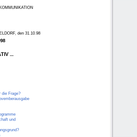
E KOMMUNIKATION
LDORF, den 31.10.98
998
IV ...
r die Frage?
 Novemberausgabe
Programme
chaft und
gungsgrund?
n