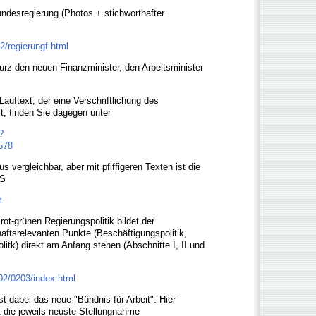
ndesregierung (Photos + stichworthafter
2/regierungf.html
urz den neuen Finanzminister, den Arbeitsminister
uftext, der eine Verschriftlichung des
lt, finden Sie dagegen unter
?
578
 vergleichbar, aber mit pfiffigeren Texten ist die
US
m
ot-grünen Regierungspolitik bildet der
chaftsrelevanten Punkte (Beschäftigungspolitik,
itk) direkt am Anfang stehen (Abschnitte I, II und
02/0203/index.html
st dabei das neue "Bündnis für Arbeit". Hier
t die jeweils neuste Stellungnahme