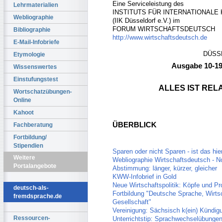
Eine Serviceleistung des
Lehrmaterialien
INSTITUTS FÜR INTERNATIONAL
Webliographie
(IIK Düsseldorf e.V.) im
FORUM WIRTSCHAFTSDEUTSCH
Bibliographie
http://www.wirtschaftsdeutsch.de
E-Mail-Infobriefe
DÜSSE
Etymologie
Ausgabe 10-1
Wissenswertes
Einstufungstest
ALLES IST RELAT
Wortschatzübungen-
Online
Kahoot
ÜBERBLICK
Fachberatung
Fortbildung/
Stipendien
Sparen oder nicht Sparen - ist das hie
Weitere
Webliographie Wirtschaftsdeutsch -
Portalangebote
Abstimmung: länger, kürzer, gleicher
KWW-Infobrief in Gold
Neue Wirtschaftspolitik: Köpfe und 
deutsch-als-
Fortbildung "Deutsche Sprache, Wirts
fremdsprache.de
Gesellschaft"
Vereinigung: Sächsisch k(ein) Kündi
Ressourcen-
Unterrichtstip: Sprachwechselübunge