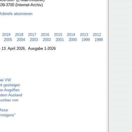
39-3700 (Internet-Archiv)
nfobriefe abonnieren
2019
2018
2017
2016
2015
2014
2013
2012
2005
2004
2003
2002
2001
2000
1999
1998
n 13. April 2026, Ausgabe 1-2026
 bei VW
nt gestiegen
en Angriffen
s dem Ausland
 Ausbau von
 Asse
ermögens"