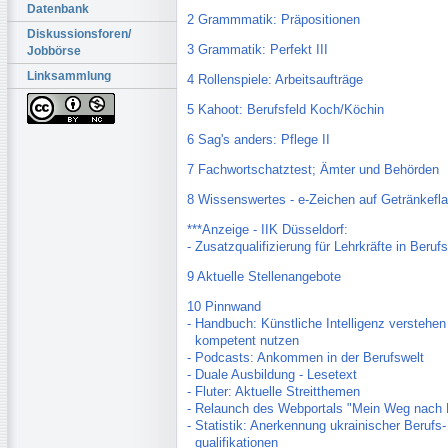
Datenbank
2 Grammmatik: Präpositionen
Diskussionsforen/
3 Grammatik: Perfekt III
Jobbörse
Linksammlung
4 Rollenspiele: Arbeitsaufträge
5 Kahoot: Berufsfeld Koch/Köchin
6 Sag's anders: Pflege II
7 Fachwortschatztest; Ämter und Behörden
8 Wissenswertes - e-Zeichen auf Getränkefl
***Anzeige - IIK Düsseldorf:
- Zusatzqualifizierung für Lehrkräfte in Beru
9 Aktuelle Stellenangebote
10 Pinnwand
- Handbuch: Künstliche Intelligenz verstehen
kompetent nutzen
- Podcasts: Ankommen in der Berufswelt
- Duale Ausbildung - Lesetext
- Fluter: Aktuelle Streitthemen
- Relaunch des Webportals "Mein Weg nach 
- Statistik: Anerkennung ukrainischer Berufs-
qualifikationen