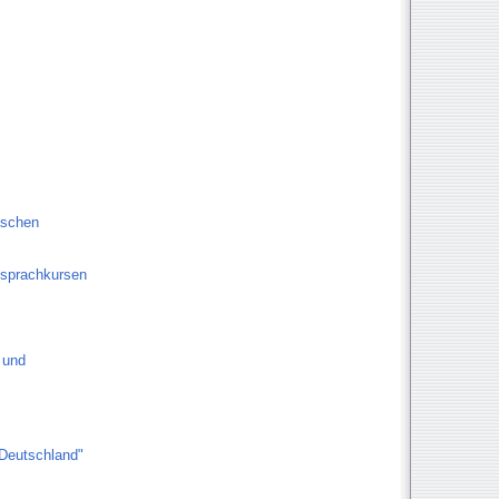
aschen
fssprachkursen
 und
Deutschland"