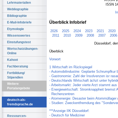
Lehrmaterialien
ISSN 14
Webliographie
I
Bibliographie
Überblick Infobrief
E-Mail-Infobriefe
Etymologie
2026
2025
2024
2023
2021
2020
2011
2010
2009
2008
2007
2006
Wissenswertes
Einstufungstest
Düsseldorf, de
Wortschatzübungen-
Überblick
Online
Vorwort
Kahoot
Fachberatung
1 Wirtschaft im Rückspiegel
- Automobilindustrie: Geplante Schrumpfkur
Fortbildung/
- Gastronomie: Zahl der Insolvenzen isr rasa
Stipendien
- Deutschlands Wirtschaft ächzt unter hybrid
Weitere
- Arbeitsmarkt: Jeder vierte Arzt stammt au
Portalangebote
- Energiewirtschaft: Stromknappheit bremst
Rechenzentren
- Atomenergie: Desaster beim Atommüllager
deutsch-als-
- Studien: Zweckentfremdung des "Sonderv
fremdsprache.de
***Anzeige IIK Düsseldorf:
- Deutsch für Mediziner
Ressourcen-