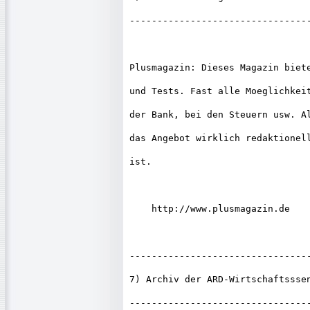
---------------------------------
Plusmagazin: Dieses Magazin biete
und Tests. Fast alle Moeglichkeit
der Bank, bei den Steuern usw. Al
das Angebot wirklich redaktionell
ist.

    http://www.plusmagazin.de

---------------------------------
7) Archiv der ARD-Wirtschaftsssen
---------------------------------