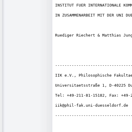
INSTITUT FUER INTERNATIONALE KOMM
IN ZUSAMMENARBEIT MIT DER UNI DUE
Ruediger Riechert & Matthias Jung
---------------------------------
IIK e.V., Philosophische Fakultae
Universitaetsstraße 1, D-40225 Du
Tel: +49-211-81-15182, Fax: +49-2
iik@phil-fak.uni-duesseldorf.de

---------------------------------