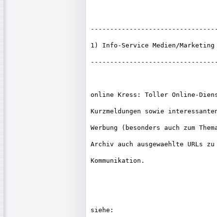
---------------------------------
1) Info-Service Medien/Marketing

---------------------------------
online Kress: Toller Online-Diens
Kurzmeldungen sowie interessanten
Werbung (besonders auch zum Thema
Archiv auch ausgewaehlte URLs zu 
Kommunikation.

siehe:
