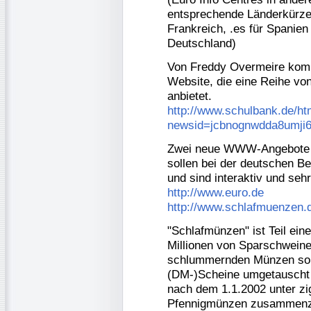
entsprechende Länderkürzel
Frankreich, .es für Spanien od
Deutschland)
Von Freddy Overmeire komm
Website, die eine Reihe von
anbietet.
http://www.schulbank.de/h
newsid=jcbnognwdda8umji6
Zwei neue WWW-Angebote ha
sollen bei der deutschen B
und sind interaktiv und seh
http://www.euro.de
http://www.schlafmuenzen.
"Schlafmünzen" ist Teil ei
Millionen von Sparschwein
schlummernden Münzen soll
(DM-)Scheine umgetauscht 
nach dem 1.1.2002 unter z
Pfennigmünzen zusammenzu