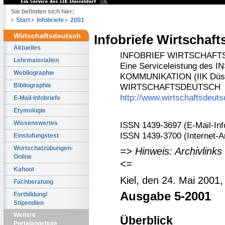
Sie befinden sich hier:
Start
Infobriefe
2001
Wirtschaftsdeutsch
Infobriefe Wirtschaf
Aktuelles
INFOBRIEF WIRTSCHAF
Lehrmaterialien
Eine Serviceleistung de
Webliographie
KOMMUNIKATION (IIK Düss
Bibliographie
WIRTSCHAFTSDEUTSCH
http://www.wirtschaftsdeuts
E-Mail-Infobriefe
Etymologie
Wissenswertes
ISSN 1439-3697 (E-Mail-Info
ISSN 1439-3700 (Internet-A
Einstufungstest
Wortschatzübungen-
=> Hinweis: Archivlinks
Online
<=
Kahoot
Kiel, den 24. Mai 2001
Fachberatung
Ausgabe 5-2001
Fortbildung/
Stipendien
Weitere
Überblick
Portalangebote