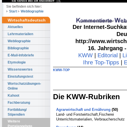
Sie befinden sich hier:
Start
Webliographie
Wirtschaftsdeutsch
Der Internet-Suchka
Aktuelles
Deu
Lehrmaterialien
http://www.wirtsch
Webliographie
16. Jahrgang 
Bibliographie
KWW
|
Editorial
|
L
E-Mail-Infobriefe
Ihre Top-Tipps
|
E
Etymologie
Wissenswertes
KWW-TOP
Einstufungstest
Wortschatzübungen-
Online
Die KWW-Rubriken
Kahoot
Fachberatung
Agrarwirtschaft und Ernährung
(50)
Fortbildung/
Land- und Forstwirtschaft,Fischerei
Stipendien
Unterrichtsmaterialien, Verbraucherschutz
Weitere
Portalangebote