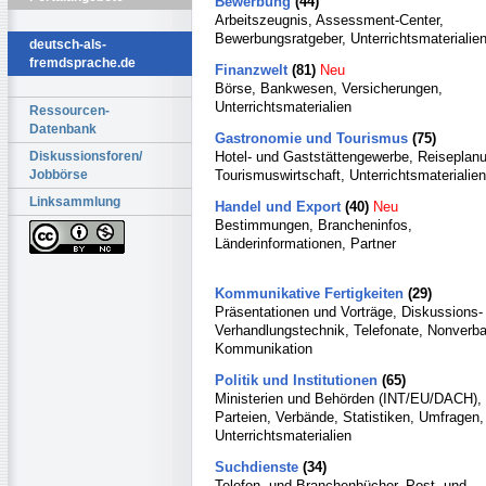
Bewerbung
(44)
Arbeitszeugnis, Assessment-Center,
Bewerbungsratgeber, Unterrichtsmaterialie
deutsch-als-
fremdsprache.de
Finanzwelt
(81)
Neu
Börse, Bankwesen, Versicherungen,
Unterrichtsmaterialien
Ressourcen-
Datenbank
Gastronomie und Tourismus
(75)
Hotel- und Gaststättengewerbe, Reiseplan
Diskussionsforen/
Tourismuswirtschaft, Unterrichtsmaterialien
Jobbörse
Linksammlung
Handel und Export
(40)
Neu
Bestimmungen, Brancheninfos,
Länderinformationen, Partner
Kommunikative Fertigkeiten
(29)
Präsentationen und Vorträge, Diskussions-
Verhandlungstechnik, Telefonate, Nonverba
Kommunikation
Politik und Institutionen
(65)
Ministerien und Behörden (INT/EU/DACH),
Parteien, Verbände, Statistiken, Umfragen,
Unterrichtsmaterialien
Suchdienste
(34)
Telefon- und Branchenbücher, Post- und