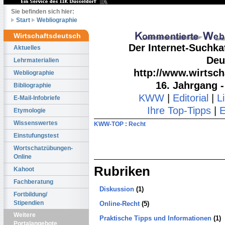
Sie befinden sich hier:
Start
Webliographie
Wirtschaftsdeutsch
Der Internet-Suchka
Aktuelles
Deu
Lehrmaterialien
http://www.wirtsch
Webliographie
16. Jahrgang 
Bibliographie
KWW
|
Editorial
|
L
E-Mail-Infobriefe
Ihre Top-Tipps
|
E
Etymologie
Wissenswertes
KWW-TOP
:
Recht
Einstufungstest
Wortschatzübungen-
Online
Rubriken
Kahoot
Fachberatung
Diskussion
(1)
Fortbildung/
Stipendien
Online-Recht
(5)
Weitere
Praktische Tipps und Informationen
(1)
Portalangebote