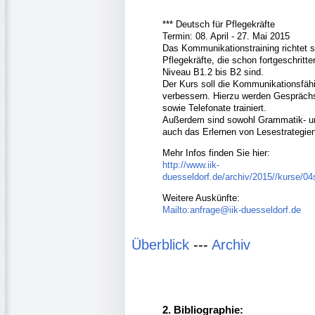
*** Deutsch für Pflegekräfte
Termin: 08. April - 27. Mai 2015
Das Kommunikationstraining richtet 
Pflegekräfte, die schon fortgeschritt
Niveau B1.2 bis B2 sind.
Der Kurs soll die Kommunikationsfähig
verbessern. Hierzu werden Gesprächs
sowie Telefonate trainiert.
Außerdem sind sowohl Grammatik- un
auch das Erlernen von Lesestrategie
Mehr Infos finden Sie hier:
http://www.iik-
duesseldorf.de/archiv/2015//kurse/
Weitere Auskünfte:
Mailto:anfrage@iik-duesseldorf.de
Überblick
---
Archiv
2. Bibliographie: