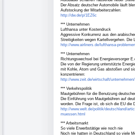
Der Absatz deutscher Automobile läuft ble
Aufstockung der Mitarbeiterzahlen:
http://dw.de/p/1EZ6c
*** Unternehmen
Lufthansa unter Kostendruck
Aggressive Konkurrenz aus den arabischen 
Streitigkeiten wegen Kartellvergehen. Die
http://www.airliners.de/lufthansa-probleme
*** Unternehmen
Richtungswechsel bei Energieversorger E.
Die von der Regierung unterstützte Energ
mit Kohle, Atom und Gas abstoßen und sic
konzentrieren:
http://www.zeit.de/wirtschaft/unternehme
*** Verkehrspolitik
Mautgebühren für die Benutzung deutsche
Die Einführung von Mautgebühren auf deut
worden. Die Frage ist, ob sich die EU die 
http://www.welt.de/politik/deutschland/art
muessen.html
*** Arbeitsmarkt
So viele Erwerbstätige wie noch nie
Noch nie hatten in Deutschland so viele 