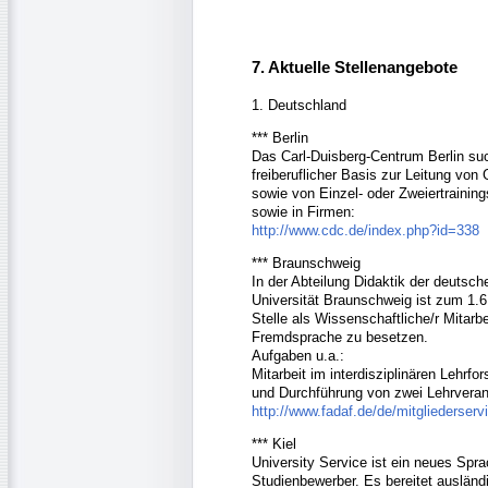
7. Aktuelle Stellenangebote
1. Deutschland
*** Berlin
Das Carl-Duisberg-Centrum Berlin such
freiberuflicher Basis zur Leitung vo
sowie von Einzel- oder Zweiertrainin
sowie in Firmen:
http://www.cdc.de/index.php?id=338
*** Braunschweig
In der Abteilung Didaktik der deutsc
Universität Braunschweig ist zum 1.6.
Stelle als Wissenschaftliche/r Mitarb
Fremdsprache zu besetzen.
Aufgaben u.a.:
Mitarbeit im interdisziplinären Lehr
und Durchführung von zwei Lehrveran
http://www.fadaf.de/de/mitgliederser
*** Kiel
University Service ist ein neues Spr
Studienbewerber. Es bereitet ausländ