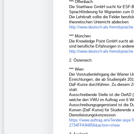
*** Offenbach
Die Starthaus GmbH sucht für ESF-
Sprachförderung für Migranten zum 01
Die Lehrkraft sollte die Felder beruf
theoretischen Unterricht abdecken:
http://www.deutsch-als-fremdsprache
*** München
Die Knowledge Point GmbH sucht ab 
sind berufliche Erfahrungen in andere
http://www.deutsch-als-fremdsprache
2. Österreich
*** Wien
Der Vorstudienlehrgang der Wiener U
Einrichtungen, die ab Studienjahr 20
DaF-Kurse durchführen. Zu diesem Zw
statt.
Ausschreibende Stelle ist die OeAD 
welche den VWU im Auftrag von 6 Wien
Ausschreibungsgegenstand ist die D
Kursen (DaF-Kurse) für Studierende a
Dienstleistungskonzession:
https://www.auftrag.at/eTender.as
2734FFA94856&action=show