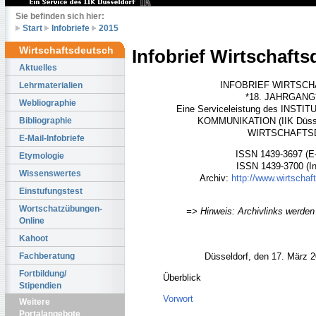
Sie befinden sich hier:
Start
Infobriefe
2015
Wirtschaftsdeutsch
Infobrief Wirtschaft
Aktuelles
INFOBRIEF WIRTSC
Lehrmaterialien
*18. JAHRGANG* 
Webliographie
Eine Serviceleistung des INS
Bibliographie
KOMMUNIKATION (IIK Düsse
WIRTSCHAFT
E-Mail-Infobriefe
ISSN 1439-3697 (E-M
Etymologie
ISSN 1439-3700 (In
Wissenswertes
Archiv:
http://www.wirtschaf
Einstufungstest
Wortschatzübungen-
=> Hinweis: Archivlinks werden 
Online
Kahoot
Fachberatung
Düsseldorf, den 17. März 
Fortbildung/
Überblick
Stipendien
Vorwort
Weitere
Portalangebote