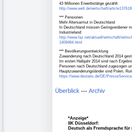
43 Millionen Erwerbstätige gezählt:
http://www.welt.de/wirtschaft/article13761
*** Pensionen
Mehr Altersarmut in Deutschland
In Deutschland müssen Geringverdiener mi
Industrieland:
http://www.faz.net/aktuell/wirtschaft/wirts
1409484.html
*** Bevölkerungsentwicklung
Zuwanderung nach Deutschland 2014 gest
Im ersten Halbjahr 2014 sind nach Ergebn
Personen nach Deutschland zugezogen un
Hauptzuwanderungsländer sind Polen, Rumä
https://www.destatis.de/DE/PresseServic
Überblick
---
Archiv
*Anzeige*
IIK Düsseldorf:
Deutsch als Fremdsprache für 