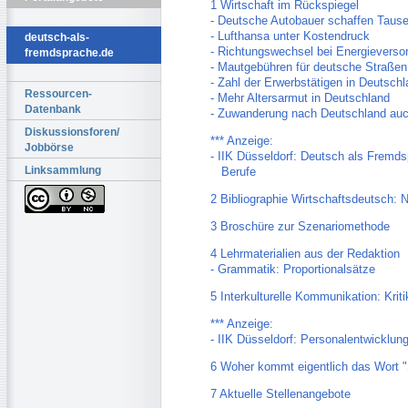
1 Wirtschaft im Rückspiegel
- Deutsche Autobauer schaffen Tause
- Lufthansa unter Kostendruck
deutsch-als-
- Richtungswechsel bei Energieverso
fremdsprache.de
- Mautgebühren für deutsche Straße
- Zahl der Erwerbstätigen in Deutsch
Ressourcen-
- Mehr Altersarmut in Deutschland
Datenbank
- Zuwanderung nach Deutschland auc
Diskussionsforen/
*** Anzeige:
Jobbörse
- IIK Düsseldorf: Deutsch als Fremds
Linksammlung
Berufe
2 Bibliographie Wirtschaftsdeutsch: 
3 Broschüre zur Szenariomethode
4 Lehrmaterialien aus der Redaktion
- Grammatik: Proportionalsätze
5 Interkulturelle Kommunikation: Krit
*** Anzeige:
- IIK Düsseldorf: Personalentwicklun
6 Woher kommt eigentlich das Wort "
7 Aktuelle Stellenangebote