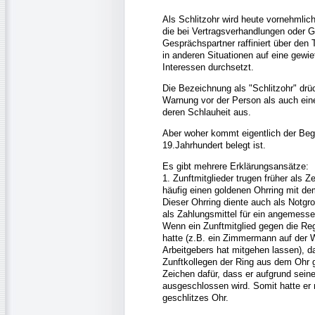
Als Schlitzohr wird heute vornehmlic
die bei Vertragsverhandlungen oder 
Gesprächspartner raffiniert über den
in anderen Situationen auf eine gewie
Interessen durchsetzt.
Die Bezeichnung als "Schlitzohr" drü
Warnung vor der Person als auch ei
deren Schlauheit aus.
Aber woher kommt eigentlich der Begr
19.Jahrhundert belegt ist.
Es gibt mehrere Erklärungsansätze:
1. Zunftmitglieder trugen früher als Z
häufig einen goldenen Ohrring mit d
Dieser Ohrring diente auch als Notgro
als Zahlungsmittel für ein angemess
Wenn ein Zunftmitglied gegen die Reg
hatte (z.B. ein Zimmermann auf der 
Arbeitgebers hat mitgehen lassen), d
Zunftkollegen der Ring aus dem Ohr g
Zeichen dafür, dass er aufgrund sein
ausgeschlossen wird. Somit hatte er 
geschlitzes Ohr.