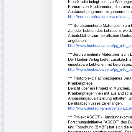
Eine Studie belegt positive Wirkungen
Karriere von Studierenden, die zuvo
Austauschprogramm teilgenommen h
http://europa.eu/rapid/press-release
*** Berufsorientierte Materialien zum
Zu jeder Lektion des Lehrbuchs werde
Arbeitsblätter zum beruflichen Deut
angeboten:
http://www.hueber.de/seite/pg_info_b
***Berufsorientierte Materialien zum
Der Hueber-Verlag bietet zusätzlich 
einsetzbare Lektionen mit berufsspezi
http://www.hueber.de/seite/pg_info_b
*** Pilotprojekt: Fachbezogenes Deut
Krankenpflege
Bericht über ein Projekt in München,
Krankenpflegerinnen mit ausländisc
Anpassungsqualifizierung erhalten, um
Berufsabschlusses zu erlangen:
http://www.deutsch-am-arbeitsplatz.
*** Projekt ASCOT - Handlungskompe
Forschungsinitiative "ASCOT" des Bu
und Forschung (BMBF) hat sich die Au