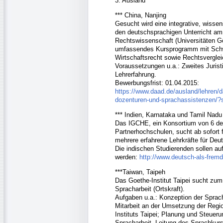
3. Ausland
*** China, Nanjing
Gesucht wird eine integrative, wissen
den deutschsprachigen Unterricht am 
Rechtswissenschaft (Universitäten Gö
umfassendes Kursprogramm mit Schwe
Wirtschaftsrecht sowie Rechtsvergle
Voraussetzungen u.a.: Zweites Juris
Lehrerfahrung.
Bewerbungsfrist: 01.04.2015:
https://www.daad.de/ausland/lehren/da
dozenturen-und-sprachassistenzen/
*** Indien, Karnataka und Tamil Nadu
Das IGCHE, ein Konsortium von 6 de
Partnerhochschulen, sucht ab sofort 
mehrere erfahrene Lehrkräfte für De
Die indischen Studierenden sollen au
werden:
http://www.deutsch-als-frem
***Taiwan, Taipeh
Das Goethe-Institut Taipei sucht zum 
Spracharbeit (Ortskraft).
Aufgaben u.a.: Konzeption der Spracha
Mitarbeit an der Umsetzung der Regio
Instituts Taipei; Planung und Steuer
Spracharbeit, Leitung des Sprachkurs