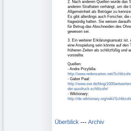
2. Nach anderen Quellen wurde das S
anderen Straftaten verhängt, um die 
Allgemeinheit als Betrüger zu kennze
Es gibt allerdings auch Forscher, die
fragwürdig halten. Sie weisen daraufh
für Betrug das Abschneiden des Ohre
gewesen sei.
3. Ein weiterer Erklärungsansatz ist, 
eine Anspielung sein könnte auf den 
früheren Zeiten als schlitzfüßig und a
vorstellte.
Quellen:
- Andre Przybilla:
http://www.redensarten.net/Schlitzohr
- Gabor Paal:
http://www.swr.de/blog/1000antworte
der-ausdruck-schlitzohr/
- Wiktionary:
http://de.wiktionary.org/wiki/Schlitzoh
Überblick
---
Archiv