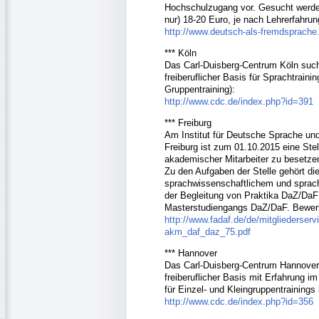
Hochschulzugang vor. Gesucht werden
nur) 18-20 Euro, je nach Lehrerfahrun
http://www.deutsch-als-fremdsprache
*** Köln
Das Carl-Duisberg-Centrum Köln sucht
freiberuflicher Basis für Sprachtraini
Gruppentraining):
http://www.cdc.de/index.php?id=391
*** Freiburg
Am Institut für Deutsche Sprache un
Freiburg ist zum 01.10.2015 eine Stel
akademischer Mitarbeiter zu besetzen.
Zu den Aufgaben der Stelle gehört di
sprachwissenschaftlichem und sprach
der Begleitung von Praktika DaZ/DaF
Masterstudiengangs DaZ/DaF. Bewerb
http://www.fadaf.de/de/mitgliederser
akm_daf_daz_75.pdf
*** Hannover
Das Carl-Duisberg-Centrum Hannover s
freiberuflicher Basis mit Erfahrung i
für Einzel- und Kleingruppentrainings 
http://www.cdc.de/index.php?id=356