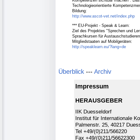
Kompetenzen sichtbar machen". Das 
Technologieorientierte Kompetenzmes
Bildung:
http://www.ascot-vet.net/index.php
*** EU-Projekt - Speak & Learn:
Ziel des Projektes "Sprechen und Ler
Sprachkursen für Austauschstudiere
Mitgliedstaaten auf Mobilgeräten:
http://speaklearn.eu/?lang=de
Überblick
---
Archiv
Impressum
HERAUSGEBER
IIK Duesseldorf
Institut für Internationale 
Palmenstr. 25, 40217 Duess
Tel +49/(0)211/566220
Fax +49/(0)211/56622300