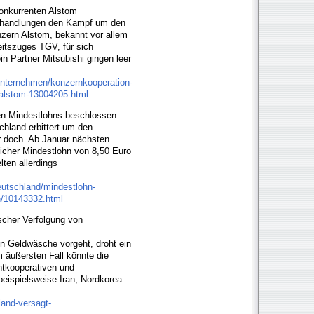
Konkurrenten Alstom
erhandlungen den Kampf um den
nzern Alstom, bekannt vor allem
eitszuges TGV, für sich
n Partner Mitsubishi gingen leer
t/unternehmen/konzernkooperation-
-alstom-13004205.html
en Mindestlohns beschlossen
hland erbittert um den
r doch. Ab Januar nächsten
licher Mindestlohn von 8,50 Euro
ten allerdings
deutschland/mindestlohn-
n/10143332.html
scher Verfolgung von
n Geldwäsche vorgeht, droht ein
m äußersten Fall könnte die
chtkooperativen und
beispielsweise Iran, Nordkorea
land-versagt-