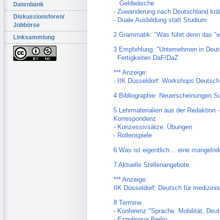
Geldwäsche
Datenbank
- Zuwanderung nach Deutschland kräf
Diskussionsforen/
- Duale Ausbildung statt Studium
Jobbörse
2 Grammatik: "Was führt denn das "e
Linksammlung
3 Empfehlung: "Unternehmen in Deut
Fertigkeiten DaF/DaZ
*** Anzeige:
- IIK Düsseldorf: Workshops Deutsch 
4 Bibliographie: Neuerscheinungen 
5 Lehrmaterialien aus der Redaktion 
Korrespondenz
- Konzessivsätze: Übungen
- Rollenspiele
6 Was ist eigentlich… eine mangelnde
7 Aktuelle Stellenangebote
*** Anzeige:
IIK Düsseldorf: Deutsch für medizini
8 Termine
- Konferenz:"Sprache. Mobilität. Deu
- Expolingua Berlin