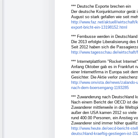
*** Deutsche Exporte brechen ein
Der deutsche Konjunkturmotor gerät i
August so stark gefallen wie seit mehr
http://www.faz.net/aktuell/wirtschaft/
export-bricht-ein-13198152.html
*** Fernbusse werden in Deutschland
Die 2013 erfolgte Liberalisierung de
Seit 2012 haben sich die Passagierza
http://www.tagesschau.de/wirtschaft/
*** Internetplattform "Rocket Internet
Anfang Oktober gab es in Frankfurt
einer Internetfirma in Europa seit de
Gesichter. Die Aktie verlor zwischenz
http://www.onvista.de/news/zalando-u
nach-dem-boersengang-1193285
*** Zuwanderung nach Deutschland kr
Nach einem Bericht der OECD ist die 
Zuwanderer mittlerweile in die Weltsp
außer den USA kamen 2012 so viele
rund 400.00 Personen, ein Anstieg vo
Zuwanderer sind immer höher qualifizi
http://www.heute.de/oecd-bericht-ste
deutschland-kraeftig-gestiegen-ist-3