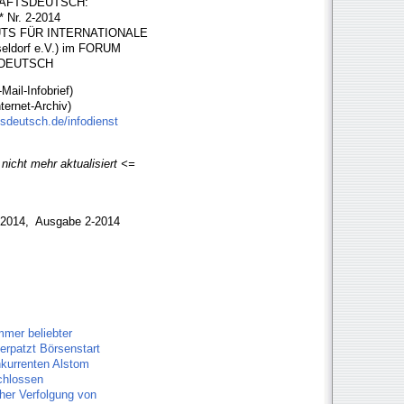
HAFTSDEUTSCH:
Nr. 2-2014
TITUTS FÜR INTERNATIONALE
ldorf e.V.) im FORUM
SDEUTSCH
ail-Infobrief)
ternet-Archiv)
tsdeutsch.de/infodienst
nicht mehr aktualisiert <=
r 2014, Ausgabe 2-2014
mmer beliebter
verpatzt Börsenstart
nkurrenten Alstom
chlossen
her Verfolgung von