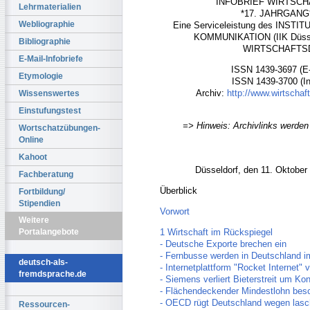
INFOBRIEF WIRTSC
Lehrmaterialien
*17. JAHRGANG* 
Webliographie
Eine Serviceleistung des INS
KOMMUNIKATION (IIK Düsse
Bibliographie
WIRTSCHAFT
E-Mail-Infobriefe
ISSN 1439-3697 (E-M
Etymologie
ISSN 1439-3700 (In
Archiv:
http://www.wirtschaf
Wissenswertes
Einstufungstest
=> Hinweis: Archivlinks werden 
Wortschatzübungen-
Online
Kahoot
Düsseldorf, den 11. Oktobe
Fachberatung
Überblick
Fortbildung/
Stipendien
Vorwort
Weitere
1 Wirtschaft im Rückspiegel
Portalangebote
- Deutsche Exporte brechen ein
- Fernbusse werden in Deutschland i
deutsch-als-
- Internetplattform "Rocket Internet" 
fremdsprache.de
- Siemens verliert Bieterstreit um Ko
- Flächendeckender Mindestlohn bes
- OECD rügt Deutschland wegen lasc
Ressourcen-