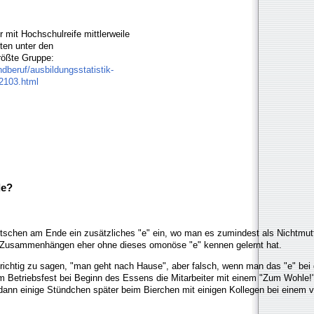
mit Hochschulreife mittlerweile
ten unter den
rößte Gruppe:
ndberuf/ausbildungsstatistik-
2103.html
de?
schen am Ende ein zusätzliches "e" ein, wo man es zumindest als Nichtmut
er Zusammenhängen eher ohne dieses omonöse "e" kennen gelernt hat.
s richtig zu sagen, "man geht nach Hause", aber falsch, wenn man das "e" be
m Betriebsfest bei Beginn des Essens die Mitarbeiter mit einem "Zum Wohle!"
dann einige Stündchen später beim Bierchen mit einigen Kollegen bei einem 