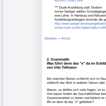
article12722661.html
*** Duale Ausbildung statt Studium
Immer häufiger wählen Schulabgänger 
eine Lehre. In Hamburg sind Abiturien
Ausbildungsanfängern erstmals die g
http://www.spiegel.de/unispiegel/jobu
immer-mehr-azubis-haben-abitur-a-99
Überblick
---
Archiv
2. Grammatik:
Was führt denn das "e" da im Schil
von Udo Tellmann
Bei manchen Nomen schleicht sich im Deut
vielleicht das Wort in anderen Sätzen od
Warum, so dürften sich viele fragen, ist e
Und warum fordert der Geschäftsführer bei
Zusammenarbeit zu leeren und belässt es 
Wo ist denn da das "e" geblieben?