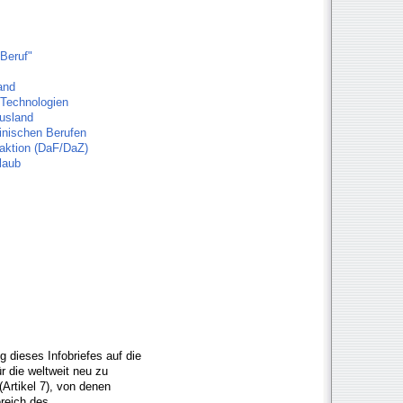
 Beruf"
and
 Technologien
usland
zinischen Berufen
raktion (DaF/DaZ)
laub
g dieses Infobriefes auf die
 die weltweit neu zu
Artikel 7), von denen
reich des