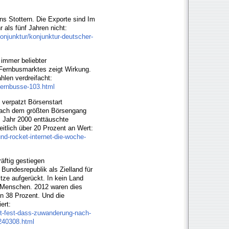
ns Stottern. Die Exporte sind Im
 als fünf Jahren nicht:
konjunktur/konjunktur-deutscher-
 immer beliebter
s Fernbusmarktes zeigt Wirkung.
hlen verdreifacht:
fernbusse-103.html
" verpatzt Börsenstart
 nach dem größten Börsengang
m Jahr 2000 enttäuschte
eitlich über 20 Prozent an Wert:
nd-rocket-internet-die-woche-
äftig gestiegen
Bundesrepublik als Zielland für
itze aufgerückt. In kein Land
 Menschen. 2012 waren dies
n 38 Prozent. Und die
ert:
llt-fest-dass-zuwanderung-nach-
3240308.html