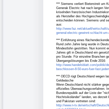
*** Siemens verliert Bieterstreit um 
Generak Electric hat nach langen V
kriselnden französischen Industrieko
als Hersteller des Hochgeschwindigk
entscheiden können. Siemens und sei
aus:
http://www.faz.net/aktuell/wirtschaf
general-electric-gewinnt-schlacht-um
*** Einführung eines flächendeckend
Rund zehn Jahre lang wurde in Deutsc
Mindestlohn gestritten. Nun kommt e
Jahres gilt in Deutschland ein gesetz
pro Stunde. Für einzelne Branchen gel
Übergangslösungen bis Ende 2016:
http://www.handelsblatt.com/politik/
beschlossen-8-50-euro-fuer-fast-jede
*** OECD rügt Deutschland wegen la
Geldwäsche
Wenn Deutschland nicht stärker gege
offizielles Überwachungsverfahren. I
Bundesrepublik auf der Liste der "ni
Hochrisikoländer" landen, wo derzeit 
und Pakistan vertreten sind:
http://www.n-tv.de/wirtschaft/Deutsch