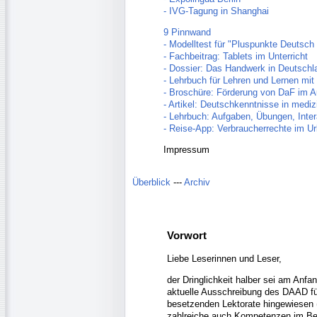
- IVG-Tagung in Shanghai
9 Pinnwand
- Modelltest für "Pluspunkte Deutsch
- Fachbeitrag: Tablets im Unterricht
- Dossier: Das Handwerk in Deutschl
- Lehrbuch für Lehren und Lernen mit
- Broschüre: Förderung von DaF im A
- Artikel: Deutschkenntnisse in medi
- Lehrbuch: Aufgaben, Übungen, Inte
- Reise-App: Verbraucherrechte im Ur
Impressum
Überblick
---
Archiv
Vorwort
Liebe Leserinnen und Leser,
der Dringlichkeit halber sei am Anfan
aktuelle Ausschreibung des DAAD für
besetzenden Lektorate hingewiesen (
zahlreiche auch Kompetenzen im Be