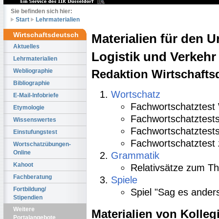
Sie befinden sich hier:
Start
Lehrmaterialien
Wirtschaftsdeutsch
Materialien für den U
Aktuelles
Logistik und Verkehr
Lehrmaterialien
Webliographie
Redaktion Wirtschafts
Bibliographie
Wortschatz
E-Mail-Infobriefe
Fachwortschatztest 
Etymologie
Fachwortschatztest
Wissenswertes
Fachwortschatztest
Einstufungstest
Fachwortschatztest
Wortschatzübungen-
Online
Grammatik
Kahoot
Relativsätze zum Th
Fachberatung
Spiele
Fortbildung/
Spiel "Sag es anders
Stipendien
Weitere
Materialien von Kolleg
Portalangebote