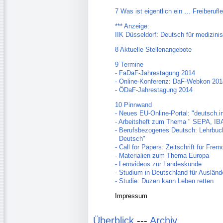
7 Was ist eigentlich ein … Freiberufle
*** Anzeige:
IIK Düsseldorf: Deutsch für medizini
8 Aktuelle Stellenangebote
9 Termine
- FaDaF-Jahrestagung 2014
- Online-Konferenz: DaF-Webkon 201
- ÖDaF-Jahrestagung 2014
10 Pinnwand
- Neues EU-Online-Portal: "deutsch.i
- Arbeitsheft zum Thema " SEPA, IB
- Berufsbezogenes Deutsch: Lehrbuc
Deutsch"
- Call for Papers: Zeitschrift für Fre
- Materialien zum Thema Europa
- Lernvideos zur Landeskunde
- Studium in Deutschland für Auslände
- Studie: Duzen kann Leben retten
Impressum
Überblick
---
Archiv