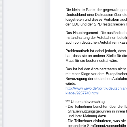
Die kleinste Partei der gegenwärtigen
Deutschland eine Diskussion über di
losgetreten und dieses Vorhaben auc
der CDU und der SPD festschreiben 
Das Hauptargument: Die ausländischen
Instandhaltung der Autobahnen beteil
auch von deutschen Autofahrern kassi
Problematisch ist dabei jedoch, das
hat, dass sie an anderer Stelle für d
Maut für sie kostenneutral wäre.
Das ist bei den Anrainerstaaten nich
mit einer Klage vor dem Europäischen
Bevorzugung der deutschen Autofahre
würde:
http://www.wiwo.de/politik/deutschla
klage-/9257740.html
*** Unterrichtsvorschlag:
- Die Teilnehmer berichten über die
Straßennutzungsgebühren in ihrem 
und ihrer Meinung dazu.
- Die Teilnehmer diskutieren, was sie
gesonderte Straßennutzungsgebühr f