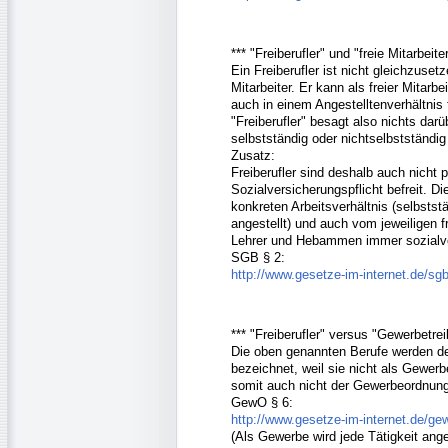
*** "Freiberufler" und "freie Mitarbeite
Ein Freiberufler ist nicht gleichzuset
Mitarbeiter. Er kann als freier Mitarbe
auch in einem Angestelltenverhältnis t
"Freiberufler" besagt also nichts darü
selbstständig oder nichtselbstständig
Zusatz:
Freiberufler sind deshalb auch nicht 
Sozialversicherungspflicht befreit. 
konkreten Arbeitsverhältnis (selbstst
angestellt) und auch vom jeweiligen f
Lehrer und Hebammen immer sozialver
SGB § 2:
http://www.gesetze-im-internet.de/sg
*** "Freiberufler" versus "Gewerbetre
Die oben genannten Berufe werden des
bezeichnet, weil sie nicht als Gewer
somit auch nicht der Gewerbeordnung
GewO § 6:
http://www.gesetze-im-internet.de/ge
(Als Gewerbe wird jede Tätigkeit ang