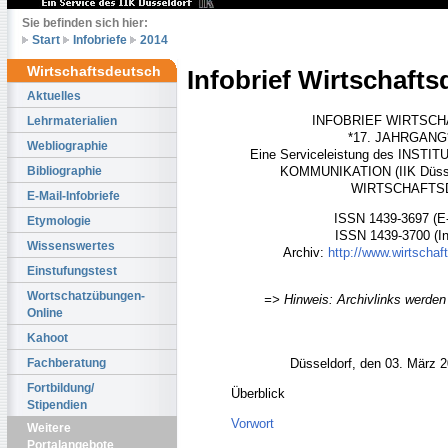
Sie befinden sich hier:
Start
Infobriefe
2014
Wirtschaftsdeutsch
Infobrief Wirtschaft
Aktuelles
INFOBRIEF WIRTSC
Lehrmaterialien
*17. JAHRGANG* 
Webliographie
Eine Serviceleistung des INS
Bibliographie
KOMMUNIKATION (IIK Düsse
WIRTSCHAFT
E-Mail-Infobriefe
ISSN 1439-3697 (E-M
Etymologie
ISSN 1439-3700 (In
Wissenswertes
Archiv:
http://www.wirtschaf
Einstufungstest
Wortschatzübungen-
=> Hinweis: Archivlinks werden 
Online
Kahoot
Fachberatung
Düsseldorf, den 03. März 
Fortbildung/
Überblick
Stipendien
Vorwort
Weitere
Portalangebote