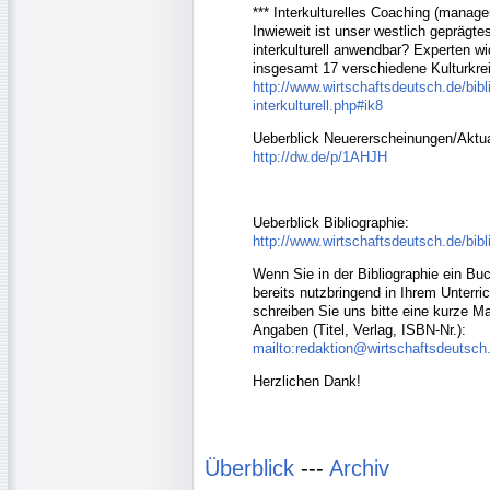
*** Interkulturelles Coaching (manag
Inwieweit ist unser westlich geprägt
interkulturell anwendbar? Experten w
insgesamt 17 verschiedene Kulturkre
http://www.wirtschaftsdeutsch.de/bibli
interkulturell.php#ik8
Ueberblick Neuererscheinungen/Aktua
http://dw.de/p/1AHJH
Ueberblick Bibliographie:
http://www.wirtschaftsdeutsch.de/bibl
Wenn Sie in der Bibliographie ein Bu
bereits nutzbringend in Ihrem Unterr
schreiben Sie uns bitte eine kurze M
Angaben (Titel, Verlag, ISBN-Nr.):
mailto:redaktion@wirtschaftsdeutsch
Herzlichen Dank!
Überblick
---
Archiv