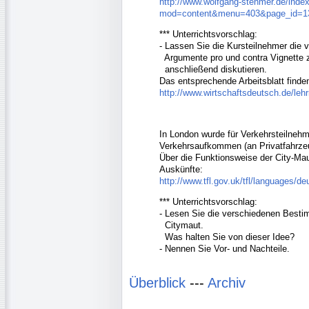
http://www.wolfgang-stehmer.de/inde
mod=content&menu=403&page_id=1
*** Unterrichtsvorschlag:
- Lassen Sie die Kursteilnehmer die 
Argumente pro und contra Vignette 
anschließend diskutieren.
Das entsprechende Arbeitsblatt finden
http://www.wirtschaftsdeutsch.de/lehr
In London wurde für Verkehrsteilnehm
Verkehrsaufkommen (an Privatfahrzeu
Über die Funktionsweise der City-Maut
Auskünfte:
http://www.tfl.gov.uk/tfl/languages/d
*** Unterrichtsvorschlag:
- Lesen Sie die verschiedenen Best
Citymaut.
Was halten Sie von dieser Idee?
- Nennen Sie Vor- und Nachteile.
Überblick
---
Archiv