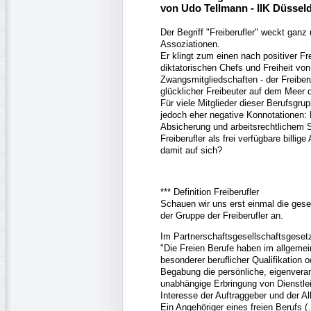
von Udo Tellmann - IIK Düssel
Der Begriff "Freiberufler" weckt ganz
Assoziationen.
Er klingt zum einen nach positiver Fre
diktatorischen Chefs und Freiheit von
Zwangsmitgliedschaften - der Freiberu
glücklicher Freibeuter auf dem Meer d
Für viele Mitglieder dieser Berufsgrup
jedoch eher negative Konnotationen: F
Absicherung und arbeitsrechtlichem S
Freiberufler als frei verfügbare billig
damit auf sich?
*** Definition Freiberufler
Schauen wir uns erst einmal die ges
der Gruppe der Freiberufler an.
Im Partnerschaftsgesellschaftsgesetz
"Die Freien Berufe haben im allgemei
besonderer beruflicher Qualifikation 
Begabung die persönliche, eigenveran
unabhängige Erbringung von Dienstlei
Interesse der Auftraggeber und der A
Ein Angehöriger eines freien Berufs (