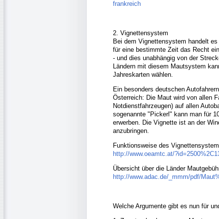
frankreich
2. Vignettensystem
Bei dem Vignettensystem handelt es
für eine bestimmte Zeit das Recht ei
- und dies unabhängig von der Streck
Ländern mit diesem Mautsystem kan
Jahreskarten wählen.
Ein besonders deutschen Autofahrern
Österreich: Die Maut wird von alle
Notdienstfahrzeugen) auf allen Auto
sogenannte "Pickerl" kann man für 10
erwerben. Die Vignette ist an der Wi
anzubringen.
Funktionsweise des Vignettensystems
http://www.oeamtc.at/?id=2500%2
Übersicht über die Länder Mautgebüh
http://www.adac.de/_mmm/pdf/Mau
Welche Argumente gibt es nun für u