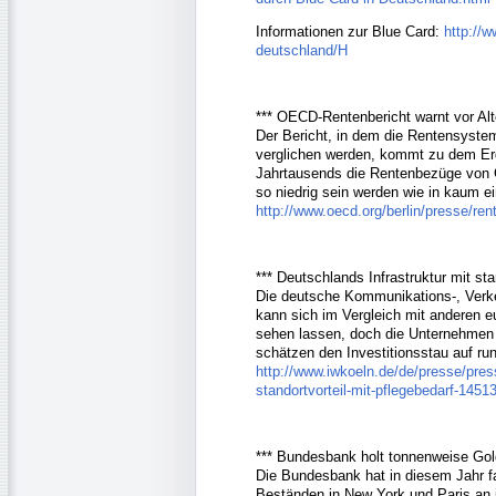
Informationen zur Blue Card:
http://w
deutschland/H
*** OECD-Rentenbericht warnt vor Al
Der Bericht, in dem die Rentensystem
verglichen werden, kommt zu dem Er
Jahrtausends die Rentenbezüge von G
so niedrig sein werden wie in kaum
http://www.oecd.org/berlin/presse/re
*** Deutschlands Infrastruktur mit s
Die deutsche Kommunikations-, Verkeh
kann sich im Vergleich mit anderen 
sehen lassen, doch die Unternehmen 
schätzen den Investitionsstau auf run
http://www.iwkoeln.de/de/presse/press
standortvorteil-mit-pflegebedarf-1451
*** Bundesbank holt tonnenweise Gol
Die Bundesbank hat in diesem Jahr f
Beständen in New York und Paris an ih