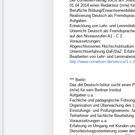
Der Cornelsen-Verlag sucht am Stand
01.04.2014 einen Redakteur (m/w) fü
Berufliche Bildung/Erwachsenenbildu
Realisierung Deutsch als Fremdsprac
Aufgaben:
Entwicklung von Lehr- und Lernmitteln 
Unterricht Deutsch als Fremdsprache
auf den Niveaustufen A1 - C 2.
Voraussetzungen:
Abgeschlossenes Hochschulstudium
Unterrichtserfahrung DaF/DaZ, Erfahr
Bearbeiten von Lehr- und Lernmateria
http://www.cornelsen.de/service/1.c.
*** Berlin
Das did Deutsch-Istitut sucht einen 
(m/w) für sein Berliner Institut.
Aufgaben u.a. :
Fachliche und pädagogische Führung 
Organisation und Überwachung des L
Einstufungs- und Prüfungswesens, fa
Teilnehmer und fachliche Beurteilung 
Voraussetzungen u.a.:
Erfahrung im Umgang mit Kunden und 
Dienstleistungsorientierung sowie de