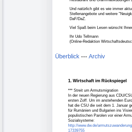
Und natürlich gibt es wie immer akt
Stellenangebote und weitere "Neuigk
DaF/DaZ.
Viel Spaß beim Lesen wünscht Ihne
Ihr Udo Tellmann
(Online-Redaktion Wirtschaftsdeutsc
Überblick
---
Archiv
1. Wirtschaft im Rückspiegel
*** Streit um Armutsmigration
In der neuen Regierung aus CDU/CS
ersten Zoff. Um im anstehenden Eu
hat die CSU die seit dem 1. Januar g
für Rumänien und Bulgarien ins Visi
populistischen Parolen vor einer Ar
Sozialsysteme:
http://www.dw.de/armutszuwanderung-
17339755