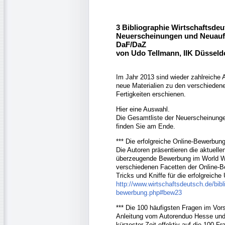
3 Bibliographie Wirtschaftsde
Neuerscheinungen und Neuauf
DaF/DaZ
von Udo Tellmann, IIK Düsseld
Im Jahr 2013 sind wieder zahlreiche 
neue Materialien zu den verschiede
Fertigkeiten erschienen.
Hier eine Auswahl.
Die Gesamtliste der Neuerscheinunge
finden Sie am Ende.
*** Die erfolgreiche Online-Bewerbung
Die Autoren präsentieren die aktuelle
überzeugende Bewerbung im World Wi
verschiedenen Facetten der Online-B
Tricks und Kniffe für die erfolgreich
http://www.wirtschaftsdeutsch.de/bibli
bewerbung.php#bew23
*** Die 100 häufigsten Fragen im Vor
Anleitung vom Autorenduo Hesse und 
kürzester Zeit effektiv auf die 100 Fr