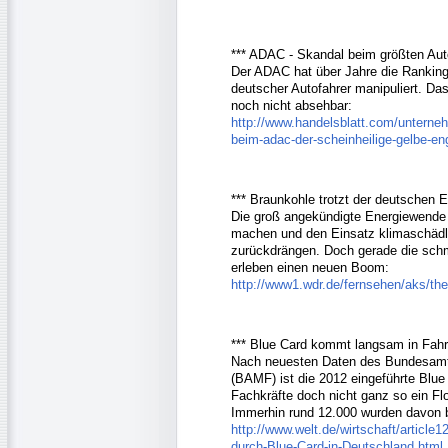
*** ADAC - Skandal beim größten Au
Der ADAC hat über Jahre die Ranking
deutscher Autofahrer manipuliert. D
noch nicht absehbar:
http://www.handelsblatt.com/unterneh
beim-adac-der-scheinheilige-gelbe-en
*** Braunkohle trotzt der deutschen 
Die groß angekündigte Energiewende 
machen und den Einsatz klimaschädlic
zurückdrängen. Doch gerade die sch
erleben einen neuen Boom:
http://www1.wdr.de/fernsehen/aks/th
*** Blue Card kommt langsam in Fahr
Nach neuesten Daten des Bundesamtes
(BAMF) ist die 2012 eingeführte Blue 
Fachkräfte doch nicht ganz so ein Flo
Immerhin rund 12.000 wurden davon 
http://www.welt.de/wirtschaft/articl
durch-Blue-Card-in-Deutschland.html