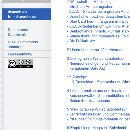
1 Wirtschaft im Rückspiegel
- Streit um Armutsmigration
- ADAC - Skandal beim größten Auto
deutsch-als-
- Braunkohle trotzt der deutschen E
fremdsprache.de
- Blue Card kommt langsam in Fahrt
- OECD-Rentenbericht warnt vor Alte
Ressourcen-
- Deutschlands Infrastruktur hat sta
Datenbank
- Bundesbank holt tonnenweise Gold
- Die D-Mark lebt
Diskussionsforen/
Jobbörse
2 Unterrichtsthema: Verkehrsmaut
Linksammlung
3 Bibliographie Wirtschaftsdeutsch
- Neuerscheinungen und Neuaufnahm
Fertigkeiten DaF/DaZ
*** Anzeige:
- IIK Düsseldorf - Sommerkurse Wirt
4 Lehrmaterialien aus der Redaktion
- Konzessivsätze Grammatikübersich
- Redemittel Gastronomie
5 Webliographie Wirtschaftsdeutsch
- Lehrerfortbildungen und Sommersp
- Prüfungen/Prüfungsvorbereitung b
6 Empfehlung: Magazin "Babylonia"