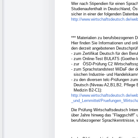
Wer nach Stipendien für einen Sprach
Studienaufenthalt in Deutschland, Ös
sicher in einer der folgenden Datenba
http://www.wirtschaftsdeutsch.de/webl
*** Materialien zu berufsbezogenen 
Hier finden Sie Informationen und onl
den derzeit angebotenen Deutschprüf
- zum Zertifikat Deutsch für den Beru
- zum Online-Test BULATS (Goethe-Ins
- zur ÖSD-Prüfung C2 Wirtschaftss
- zum Sprachstandstest WiDaF der d
sischen Industrie- und Handelskam
- zu den diversen telc-Prüfungen zu
Deutsch (Niveau A2,B1,B2, Pflege 
Medizin B2-C1):
http://www.wirtschaftsdeutsch.de/web
_und_Lernmittel/Pruefungen_Wirtscha
Die Prüfung Wirtschaftsdeutsch Inter
über Jahre hinweg das "Flaggschiff" 
berufsbezogener Sprachkenntnisse, wi