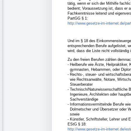
tätig, wenn er sich der Mithilfe fachli
bedient; Voraussetzung ist, dass er 
Fachkenntnisse leitend und eigenveran
PartGG § 1:
http://www.gesetze-im-internet.de/par
Und im § 18 des Einkommensteuerge
entsprechenden Berufe aufgelistet, w
wird, dass die Liste nicht vollständig i
Zu den freien Berufen zählen demnac
- Heilberufe wie Ärzte, Heilpraktiker,
gymnasten, Hebammen, oder Diplo
- Rechts-, steuer- und wirtschaftsber
wie Rechtsanwälte, Notare, Wirtscha
Steuerberater
- Technisch/Naturwissenschaftliche B
Ingenieure, Architekten oder hauptbe
Sachverständige
- Informationsvermittelnde Berufe wie
Dolmetscher und Übersetzer oder Wi
sowie
- Künstler, Schriftsteller, Lehrer und E
EStG § 18:
http://www.gesetze-im-internet.de/es