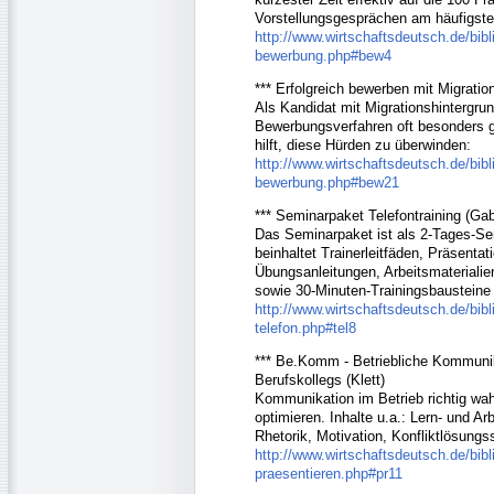
Vorstellungsgesprächen am häufigsten
http://www.wirtschaftsdeutsch.de/bibli
bewerbung.php#bew4
*** Erfolgreich bewerben mit Migratio
Als Kandidat mit Migrationshintergru
Bewerbungsverfahren oft besonders g
hilft, diese Hürden zu überwinden:
http://www.wirtschaftsdeutsch.de/bibli
bewerbung.php#bew21
*** Seminarpaket Telefontraining (Gab
Das Seminarpaket ist als 2-Tages-Se
beinhaltet Trainerleitfäden, Präsentati
Übungsanleitungen, Arbeitsmaterialie
sowie 30-Minuten-Trainingsbausteine
http://www.wirtschaftsdeutsch.de/bibli
telefon.php#tel8
*** Be.Komm - Betriebliche Kommuni
Berufskollegs (Klett)
Kommunikation im Betrieb richtig wa
optimieren. Inhalte u.a.: Lern- und Ar
Rhetorik, Motivation, Konfliktlösungs
http://www.wirtschaftsdeutsch.de/bibli
praesentieren.php#pr11