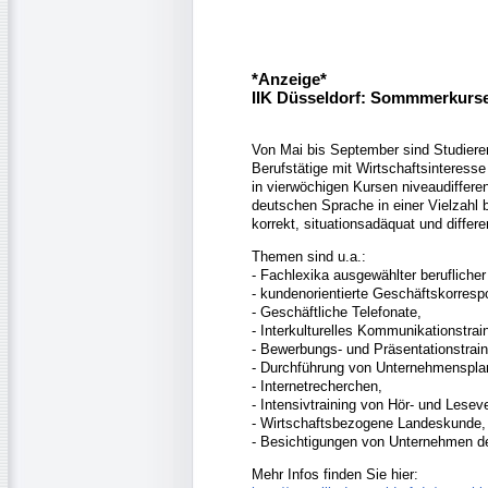
*Anzeige*
IIK Düsseldorf: Sommmerkurse
Von Mai bis September sind Studiere
Berufstätige mit Wirtschaftsinteresse
in vierwöchigen Kursen niveaudifferen
deutschen Sprache in einer Vielzahl b
korrekt, situationsadäquat und differen
Themen sind u.a.:
- Fachlexika ausgewählter beruflicher
- kundenorientierte Geschäftskorres
- Geschäftliche Telefonate,
- Interkulturelles Kommunikationstrai
- Bewerbungs- und Präsentationstrain
- Durchführung von Unternehmenspla
- Internetrecherchen,
- Intensivtraining von Hör- und Lesev
- Wirtschaftsbezogene Landeskunde,
- Besichtigungen von Unternehmen d
Mehr Infos finden Sie hier: